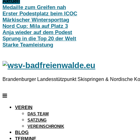
Aktuell
Medaille zum Greifen nah
Erster Podestplatz beim ICOC
Märkischer Wintersporttag
Nord Cup: Mila auf Platz 3
Anja wieder auf dem Podest
Sprung in die Top 20 der Welt
Starke Teamleistung
Brandenburger Landesstützpunkt Skispringen & Nordische K
VEREIN
DAS TEAM
SATZUNG
VEREINSCHRONIK
BLOG
TERMINE