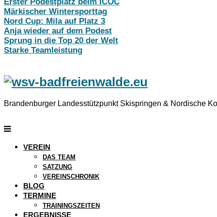
Erster Podestplatz beim ICOC
Märkischer Wintersporttag
Nord Cup: Mila auf Platz 3
Anja wieder auf dem Podest
Sprung in die Top 20 der Welt
Starke Teamleistung
Brandenburger Landesstützpunkt Skispringen & Nordische K
VEREIN
DAS TEAM
SATZUNG
VEREINSCHRONIK
BLOG
TERMINE
TRAININGSZEITEN
ERGEBNISSE